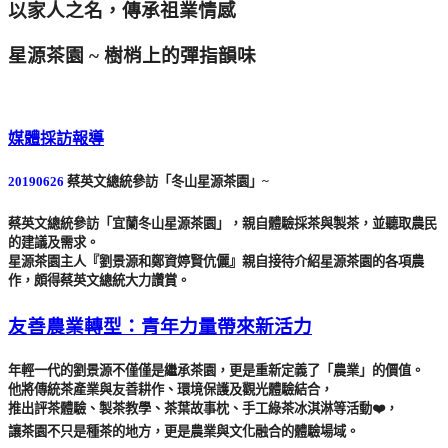
以家人之名，傳承祖業情感
星源茶園 ~ 樹梢上的彈指韻味
媒體採訪報導
20190626
蔡英文總統參訪「冬山星源茶園」~
蔡英文總統參訪「宜蘭冬山星源茶園」，親自體驗採茶與製茶，並聽取農民
的建議及需求。
星源茶園主人『劉景源和鄭資婷賢伉儷』親自接待介紹星源茶園的各項農
作，頗得蔡英文總統大力讚賞。
友善農業轉型：青年力量帶來新活力
年輕一代的劉景源不僅僅是繼承茶園，更是重新定義了「農業」的價值。
他將傳統茶產業與友善耕作、環境保護及觀光體驗結合，
推出評茶體驗、製茶教學、茶葉故事枕、手工綠茶冰淇淋等活動❤️，
讓茶園不只是種茶的地方，更是農業與文化融合的體驗場域。