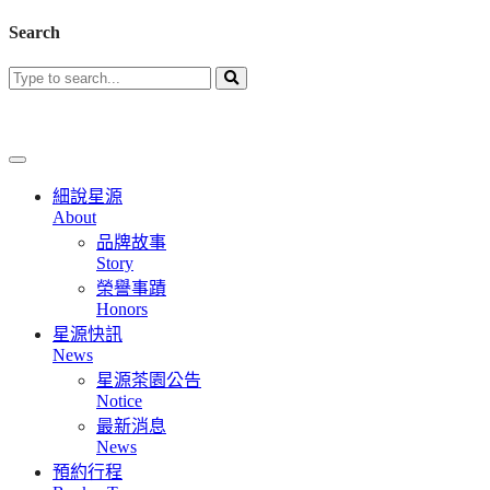
Search
細說星源
About
品牌故事
Story
榮譽事蹟
Honors
星源快訊
News
星源茶園公告
Notice
最新消息
News
預約行程