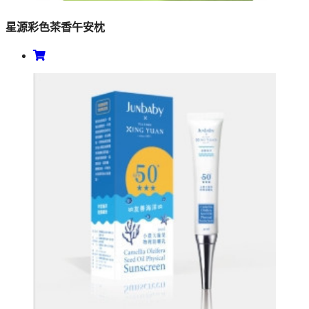
星源彩色茶香午安枕