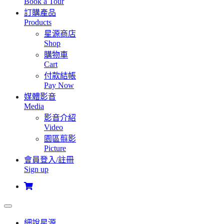
Book a Tour
訂購產品
Products
星源商店
Shop
購物車
Cart
付款結帳
Pay Now
媒體影音
Media
影音介紹
Video
園區翦影
Picture
會員登入/註冊
Sign up
細說星源