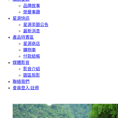
品牌故事
榮譽事蹟
星源快訊
星源茶園公告
最新消息
產品特賣區
星源商店
購物車
付款結帳
媒體影音
影音介紹
園區翦影
聯絡我們
會員登入/註冊