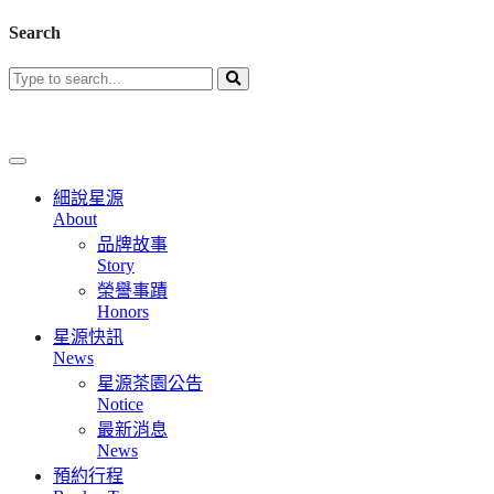
Search
細說星源
About
品牌故事
Story
榮譽事蹟
Honors
星源快訊
News
星源茶園公告
Notice
最新消息
News
預約行程