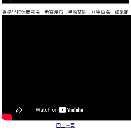
香格里拉休閒農場→新寮瀑布→星源茶園→八甲魚場→蜂采館
回上一頁