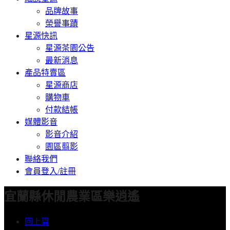
品牌故事
榮譽事蹟
星源快訊
星源茶園公告
最新消息
產品特賣區
星源商店
購物車
付款結帳
媒體影音
影音介紹
園區翦影
聯絡我們
會員登入/註冊
宜蘭縣休閒農業區樂逍遙
回上頁