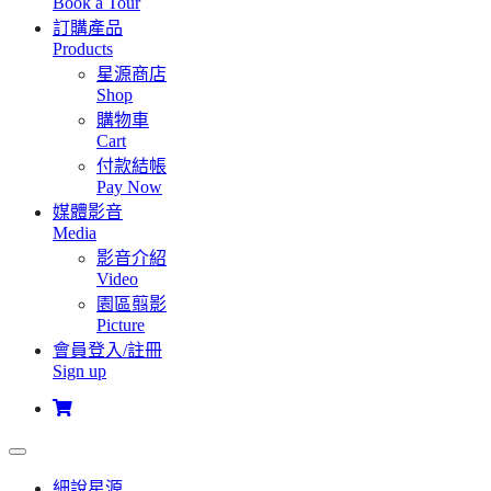
Book a Tour
訂購產品
Products
星源商店
Shop
購物車
Cart
付款結帳
Pay Now
媒體影音
Media
影音介紹
Video
園區翦影
Picture
會員登入/註冊
Sign up
細說星源