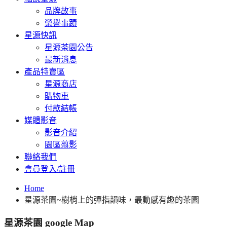
品牌故事
榮譽事蹟
星源快訊
星源茶園公告
最新消息
產品特賣區
星源商店
購物車
付款結帳
媒體影音
影音介紹
園區翦影
聯絡我們
會員登入/註冊
Home
星源茶園~樹梢上的彈指韻味，最動感有趣的茶園
星源茶園 google Map