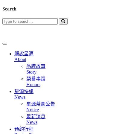
Search
細說星源
About
品牌故事
Story
榮譽事蹟
Honors
星源快訊
News
星源茶園公告
Notice
最新消息
News
預約行程