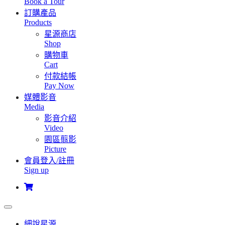
Book a Tour
訂購產品
Products
星源商店
Shop
購物車
Cart
付款結帳
Pay Now
媒體影音
Media
影音介紹
Video
園區翦影
Picture
會員登入/註冊
Sign up
細說星源