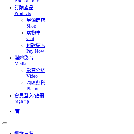
Book a Tour
訂購產品
Products
星源商店
Shop
購物車
Cart
付款結帳
Pay Now
媒體影音
Media
影音介紹
Video
園區翦影
Picture
會員登入/註冊
Sign up
細說星源