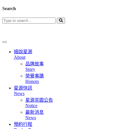
Search
細說星源
About
品牌故事
Story
榮譽事蹟
Honors
星源快訊
News
星源茶園公告
Notice
最新消息
News
預約行程